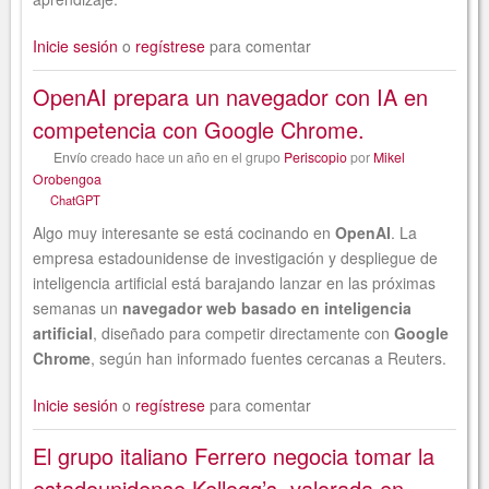
Inicie sesión
o
regístrese
para comentar
OpenAI prepara un navegador con IA en
competencia con Google Chrome.
Envío
creado
hace un año
en el grupo
Periscopio
por
Mikel
Orobengoa
ChatGPT
Algo muy interesante se está cocinando en
OpenAI
. La
empresa estadounidense de investigación y despliegue de
inteligencia artificial está barajando lanzar en las próximas
semanas un
navegador web basado en inteligencia
artificial
, diseñado para competir directamente con
Google
Chrome
, según han informado fuentes cercanas a Reuters.
Inicie sesión
o
regístrese
para comentar
El grupo italiano Ferrero negocia tomar la
estadounidense Kellogg’s, valorada en