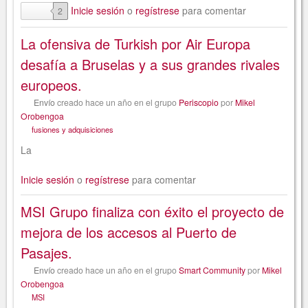
comentarios
Inicie sesión
o
regístrese
para comentar
2
La ofensiva de Turkish por Air Europa
desafía a Bruselas y a sus grandes rivales
europeos.
Envío
creado
hace un año
en el grupo
Periscopio
por
Mikel
Orobengoa
fusiones y adquisiciones
La
Inicie sesión
o
regístrese
para comentar
MSI Grupo finaliza con éxito el proyecto de
mejora de los accesos al Puerto de
Pasajes.
Envío
creado
hace un año
en el grupo
Smart Community
por
Mikel
Orobengoa
MSI