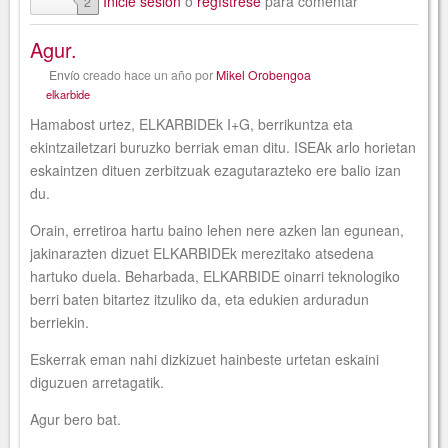
Inicie sesión
o
regístrese
para comentar
2
Agur.
Envío
creado
hace un año
por
Mikel Orobengoa
elkarbide
Hamabost urtez, ELKARBIDEk I+G, berrikuntza eta
ekintzailetzari buruzko berriak eman ditu. ISEAk arlo horietan
eskaintzen dituen zerbitzuak ezagutarazteko ere balio izan
du.
Orain, erretiroa hartu baino lehen nere azken lan egunean,
jakinarazten dizuet ELKARBIDEk merezitako atsedena
hartuko duela. Beharbada, ELKARBIDE oinarri teknologiko
berri baten bitartez itzuliko da, eta edukien arduradun
berriekin.
Eskerrak eman nahi dizkizuet hainbeste urtetan eskaini
diguzuen arretagatik.
Agur bero bat.