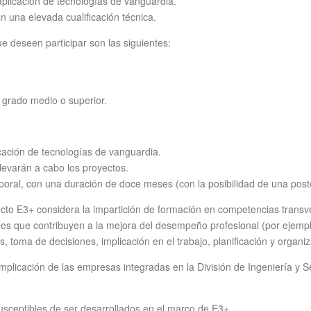
aplicación de tecnologías de vanguardia.
 una elevada cualificación técnica.
 deseen participar son las siguientes:
e grado medio o superior.
icación de tecnologías de vanguardia.
levarán a cabo los proyectos.
oral, con una duración de doce meses (con la posibilidad de una poste
to E3+ considera la impartición de formación en competencias transver
ales que contribuyen a la mejora del desempeño profesional (por ejempl
toma de decisiones, implicación en el trabajo, planificación y organizac
plicación de las empresas integradas en la División de Ingeniería y S
sceptibles de ser desarrollados en el marco de E3+.