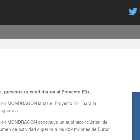
Pasar
al
contenido
principal
, presenta tu candidatura al Proyecto E3+.
oración MONDRAGON lanza el Proyecto E3+ para la
anguardia.
ración MONDRAGON constituye un auténtico “clúster” de
umen de actividad superior a los 209 millones de Euros,