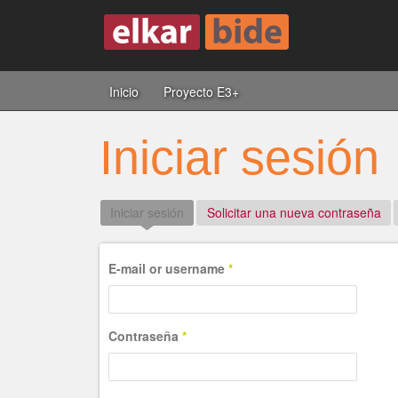
Inicio
Proyecto E3+
Iniciar sesión
Iniciar sesión
(solapa activa)
Solicitar una nueva contraseña
E-mail or username
*
Contraseña
*