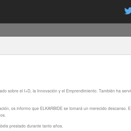
Aller
au
contenu
principal
o sobre el I+D, la Innovación y el Emprendimiento. También ha servid
ubilación, os informo que ELKARBIDE se tomará un merecido descanso.
dos.
béis prestado durante tanto años.