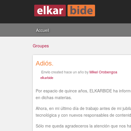
Accueil
Groupes
Adiós.
Vous
Envío
created
hace un año
by
Mikel Orobengoa
elkarbide
êtes
Por espacio de quince años, ELKARBIDE ha informad
en dichas materias.
Ahora, en mi último día de trabajo antes de mi j
tecnológica y con nuevos responsables de conteni
ici
Sólo me queda agradeceros la atención que nos ha