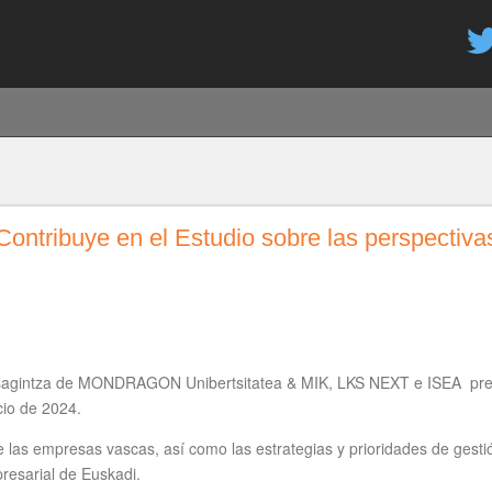
Aller
au
contenu
principal
ontribuye en el Estudio sobre las perspectivas
sagintza de MONDRAGON Unibertsitatea & MIK, LKS NEXT e ISEA preten
cio de 2024.
e las empresas vascas, así como las estrategias y prioridades de gestió
resarial de Euskadi.