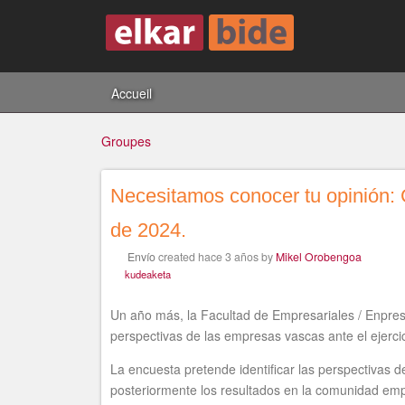
Accueil
Groupes
Necesitamos conocer tu opinión: C
Vous
de 2024.
Envío
created
hace 3 años
by
Mikel Orobengoa
êtes
kudeaketa
Un año más, la Facultad de Empresariales / Enpre
perspectivas de las empresas vascas ante el ejerci
ici
La encuesta pretende identificar las perspectivas d
posteriormente los resultados en la comunidad emp