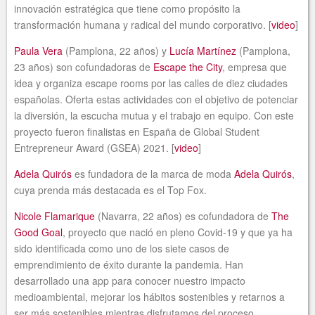
innovación estratégica que tiene como propósito la
transformación humana y radical del mundo corporativo. [
video
]
Paula Vera
(Pamplona, 22 años) y
Lucía Martínez
(Pamplona,
23 años) son cofundadoras de
Escape the City
, empresa que
idea y organiza escape rooms por las calles de diez ciudades
españolas. Oferta estas actividades con el objetivo de potenciar
la diversión, la escucha mutua y el trabajo en equipo. Con este
proyecto fueron finalistas en España de Global Student
Entrepreneur Award (GSEA) 2021. [
video
]
Adela Quirós
es fundadora de la marca de moda
Adela Quirós
,
cuya prenda más destacada es el Top Fox.
Nicole Flamarique
(Navarra, 22 años) es cofundadora de
The
Good Goal
, proyecto que nació en pleno Covid-19 y que ya ha
sido identificada como uno de los siete casos de
emprendimiento de éxito durante la pandemia. Han
desarrollado una app para conocer nuestro impacto
medioambiental, mejorar los hábitos sostenibles y retarnos a
ser más sostenibles mientras disfrutamos del proceso.