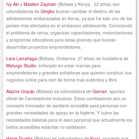
Ivy Aki
y
Maialen Zapirain
(Bizkaia y Kenya , 22 años) son
cofundadoras de
Gingko
buscan cambiar el destino de las
adolescentes embarazadas en Kenia, ya que ha sido uno de los
países más afectados en el embarazo adolescente. Conociendo
el problema de cerca, organizan capacitaciones, motorizaciones
y programas educativos para estas jóvenes que buscan
desarrollar proyectos emprendedores.
Lara Larrañaga
(Bizkaia, Ondarroa, 27 años) es fundadora de
Msfurgo Studio
, enfocado en crear marcas para
emprendedoras y grandes soñadoras que quieren construir sus
negocios online para vivir de forma más auténtica y libre.
Alazne Urquijo
(Bizkaia) es cofundadora de
Gaman
, sponsor
oficial de Cambiadores Inclusivos. Estos cambiadores son un
concepto innovador de sanitario accesible para personas con
grandes necesidades de apoyo en la higiene. Y cubre las
necesidades básicas para el aseo personal que actualmente los
baños accesibles estándar no satisfacen.
Haize Trueba
(Bizkaia) es cofundadora de
Kuvu
, proyecto que