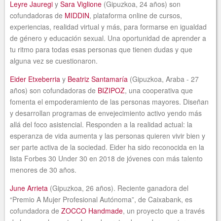
Leyre Jauregi
y
Sara Viglione
(Gipuzkoa, 24 años) son
cofundadoras de
MIDDIN
, plataforma online de cursos,
experiencias, realidad virtual y más, para formarse en igualdad
de género y educación sexual. Una oportunidad de aprender a
tu ritmo para todas esas personas que tienen dudas y que
alguna vez se cuestionaron.
Eider Etxeberria
y
Beatriz Santamaría
(Gipuzkoa, Araba - 27
años) son cofundadoras de
BIZIPOZ
, una cooperativa que
fomenta el empoderamiento de las personas mayores. Diseñan
y desarrollan programas de envejecimiento activo yendo más
allá del foco asistencial. Responden a la realidad actual: la
esperanza de vida aumenta y las personas quieren vivir bien y
ser parte activa de la sociedad. Eider ha sido reconocida en la
lista Forbes 30 Under 30 en 2018 de jóvenes con más talento
menores de 30 años.
June Arrieta
(Gipuzkoa, 26 años). Reciente ganadora del
“Premio A Mujer Profesional Autónoma”, de Caixabank, es
cofundadora de
ZOCCO Handmade
, un proyecto que a través