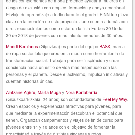
de los complementos de moda pretende ayudar a mujeres en
riesgo de exclusión con empleo, formación y apoyo emocional.
El viaje de aprendizaje a India durante el grado LEINN fue pieza
clave en la creación de este proyecto. June cuenta además con
otros reconocimientos como estar en la lista Forbes 30 Under
30 de 2018 de jóvenes con más talento menores de 30 años.
Maddi Bercianos
(Gipuzkoa) es parte del equipo
BASK
, marca
de ropa sostenible que cree en la moda como herramienta de
transformación social. Trabajan para ser inspiración y crear
conciencia hacia un estilo de vida más respetuoso con las
personas y el planeta. Desde el activismo, impulsan iniciativas y
cuentan historias únicas.
Aintzane Agirre
,
Marta Muga
y
Nora Kortabarria
(Gipuzkoa/Bizkaia, 24 años) son cofundadoras de
Feel My Way
.
Crean espacios y experiencias atractivas para jóvenes, para
que mediante la experimentación descubran el potencial que
tienen. Organizan campamentos y viajes de fin de curso para
jóvenes entre 14 y 18 años con el objetivo de fomentar la
proactividad a través de distintas yincanas y retos.