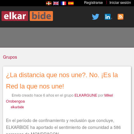
Registrarse
Iniciar sesión
Pasar
al
contenido
principal
Grupos
¿La distancia que nos une?. No. ¡Es la
Usted
Red la que nos une!
Envío
creado
hace 6 años
en el grupo
ELKARGUNE
por
Mikel
está
Orobengoa
elkarbide
En el período de confinamiento y reclusión que concluye,
ELKARBIDE ha aportado el sentimiento de comunidad a 586
aquí
personas de MONDRAGON.