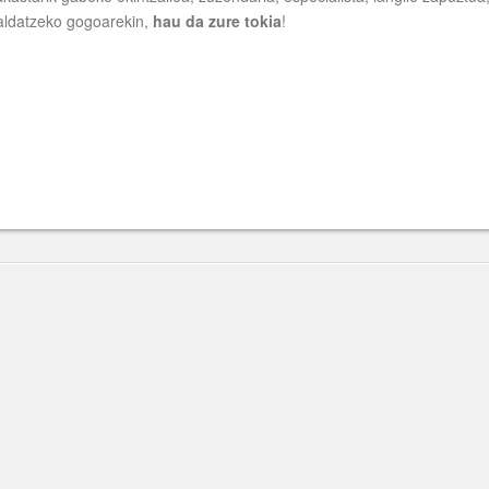
aldatzeko gogoarekin,
hau da zure tokia
!