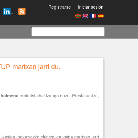
Registrarse
Iniciar sesión
Formulario
de
P martxan jarri du.
búsqueda
 ahalmena
erakutsi ahal izango duzu. Prestakuntza,
, ikaslea, bokaziozko ekintzailea vaina martxan jarri