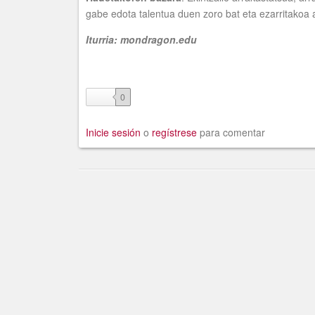
gabe edota talentua duen zoro bat eta ezarritakoa 
Iturria: mondragon.edu
like
0
Inicie sesión
o
regístrese
para comentar