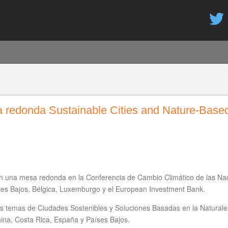
Pasar
al
contenido
principal
redonda Sustainable Cities and Nature-Based 
en una mesa redonda en la Conferencia de Cambio Climático de las Na
íses Bajos, Bélgica, Luxemburgo y el European Investment Bank.
los temas de Ciudades Sostenibles y Soluciones Basadas en la Natural
hina, Costa Rica, España y Países Bajos.