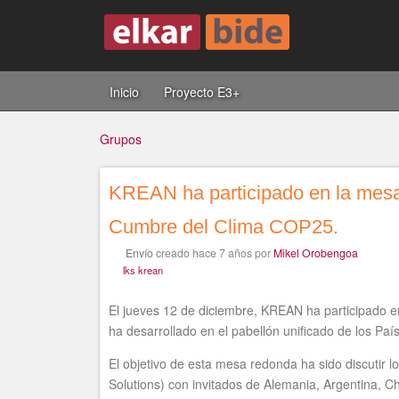
Inicio
Proyecto E3+
Grupos
KREAN ha participado en la mesa 
Usted
Cumbre del Clima COP25.
Envío
creado
hace 7 años
por
Mikel Orobengoa
está
lks krean
El jueves 12 de diciembre, KREAN ha participado 
ha desarrollado en el pabellón unificado de los Pa
aquí
El objetivo de esta mesa redonda ha sido discutir 
Solutions) con invitados de Alemania, Argentina, C