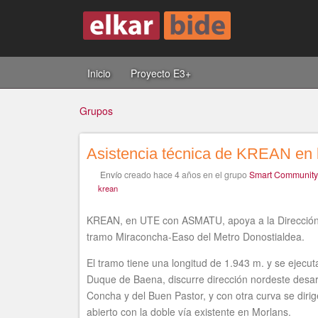
Inicio
Proyecto E3+
Grupos
Asistencia técnica de KREAN en l
Usted
Envío
creado
hace 4 años
en el grupo
Smart Community
krean
está
KREAN, en UTE con ASMATU, apoya a la Dirección de
tramo Miraconcha-Easo del Metro Donostialdea.
El tramo tiene una longitud de 1.943 m. y se ejecut
Duque de Baena, discurre dirección nordeste desarr
aquí
Concha y del Buen Pastor, y con otra curva se dirig
abierto con la doble vía existente en Morlans.