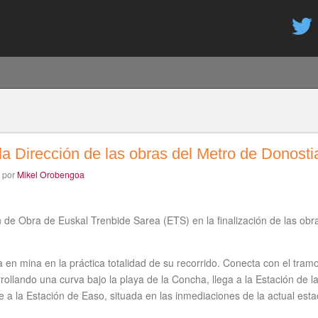
Pasar
al
contenido
principal
a Dirección de las obras del Metro de Donosti
por
Mikel Orobengoa
 Obra de Euskal Trenbide Sarea (ETS) en la finalización de las obras
a en mina en la práctica totalidad de su recorrido. Conecta con el tramo
ollando una curva bajo la playa de la Concha, llega a la Estación de l
e a la Estación de Easo, situada en las inmediaciones de la actual est