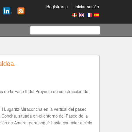
Registrarse
Iniciar sesión
Formulario
de
aldea.
búsqueda
 de la Fase II del Proyecto de construcción del
 I Lugaritz-Miraconcha en la vertical del paseo
a Concha, situada en el entorno del Paseo de la
ación de Amara, para seguir hasta conectar a cielo