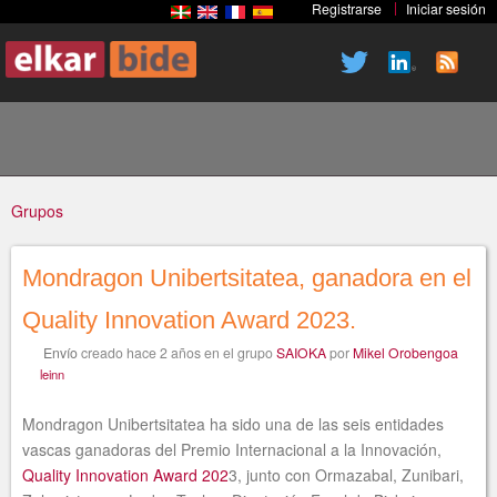
Registrarse
Iniciar sesión
Pasar
al
contenido
principal
Grupos
Mondragon Unibertsitatea, ganadora en el
Usted
Quality Innovation Award 2023.
Envío
creado
hace 2 años
en el grupo
SAIOKA
por
Mikel Orobengoa
está
leinn
Mondragon Unibertsitatea ha sido una de las seis entidades
vascas ganadoras del Premio Internacional a la Innovación,
Quality Innovation Award 202
3, junto con Ormazabal, Zunibari,
aquí