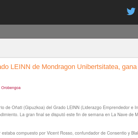
Pasar
al
contenido
principal
ado LEINN de Mondragon Unibertsitatea, gana 
l Orobengoa
orio de Oñati (Gipuzkoa) del Grado LEINN (Liderazgo Emprendedor e I
ndimiento. La gran final se disputó este fin de semana en La Nave d
dor estaba compuesto por Vicent Rosso, confundador de Consentio y Bl