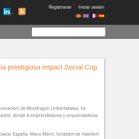
Registrarse
Iniciar sesión
Formulario
de
la prestigiosa Impact Social Cup
búsqueda
nnovación) de Mondragon Unibertsitatea, ha
e Madrid, donde 8 emprendedores y emprendedoras
ablacar España; Manu Marín, fundador de Halotech