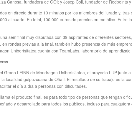
aiza Canosa, fundadora de GOI; y Josep Coll, fundador de Redpoints 
izados en directo durante 10 minutos por los miembros del jurado y, tras 
000 al cuarto. En total, 100.000 euros de premios en metálico. Entre l
s una semifinal muy disputada con 39 aspirantes de diferentes sectores,
s, en rondas previas a la final, también hubo presencia de más empr
agon Unibertsitatea cuenta con TeamLabs, laboratorio de aprendizaje r
reras
el Grado LEINN de Mondragon Unibertsitatea, el proyecto LUP junto a E
n la localidad guipuzcoana de Oñati. El resultado de su trabajo es la c
cilitar el día a día a personas con dificultades.
llama el producto final, es para todo tipo de personas que tengan dificul
 diseñado y desarrollado para todos los públicos, incluso para cualquie