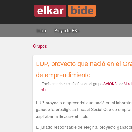
Inicio
Proyecto E3+
Grupos
LUP, proyecto que nació en el Gr
Usted
de emprendimiento.
Envío
creado
hace 2 años
en el grupo
SAIOKA
por
Mike
está
leinn
LUP, proyecto empresarial que nació en el laborat
ganado la prestigiosa Impact Social Cup de empre
aspiraban a llevarse el título.
aquí
El jurado responsable de elegir al proyecto gana