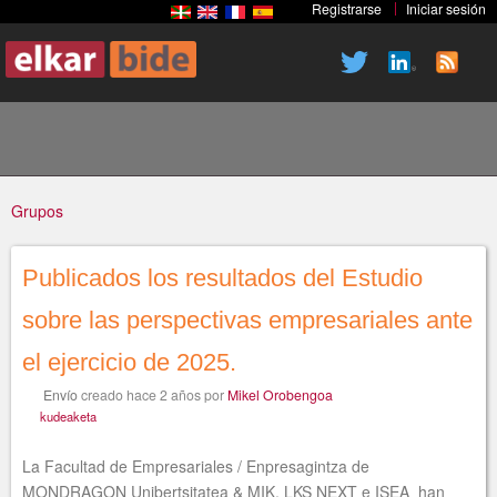
Registrarse
Iniciar sesión
Pasar
al
contenido
principal
Grupos
Publicados los resultados del Estudio
Usted
sobre las perspectivas empresariales ante
el ejercicio de 2025.
está
Envío
creado
hace 2 años
por
Mikel Orobengoa
kudeaketa
La Facultad de Empresariales / Enpresagintza de
aquí
MONDRAGON Unibertsitatea & MIK, LKS NEXT e ISEA han