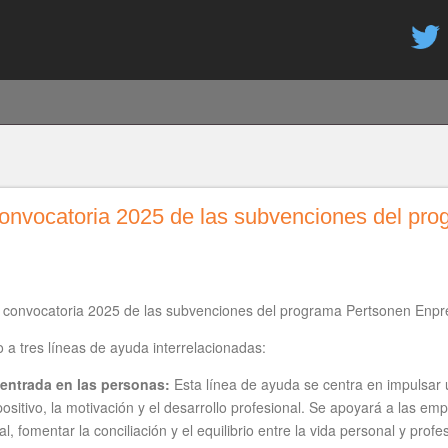
Pasar
al
contenido
principal
convocatoria 2025 de las subvenciones del pr
a convocatoria 2025 de las subvenciones del programa Pertsonen Enpr
 a tres líneas de ayuda interrelacionadas:
centrada en las personas:
Esta línea de ayuda se centra en impulsar
ositivo, la motivación y el desarrollo profesional. Se apoyará a las 
, fomentar la conciliación y el equilibrio entre la vida personal y profe