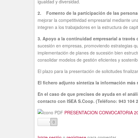
igualdad y diversidad.
2.
Fomento de la participaci
ón de las persona
mejorar la competitividad empresarial mediante una
integren a los trabajadores en la estructura de capit
3. Apoyo a la continuidad empresarial a través 
sucesión en empresas, promoviendo estrategias que 
implementación de planes de sucesión bien estructu
consolidar modelos de gestión eficientes y sostenib
El plazo para la presentación de solicitudes finalizar
El fichero adjunto sintetiza la información má
En el caso de que precises de ayuda en el anál
contacto con ISEA S.Coop. (Teléfono: 943 104 
PRESENTACION CONVOCATORIA 20
like
0
Inicie sesión
o
regístrese
para comentar