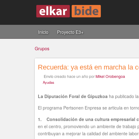
Inicio
Proyecto E3+
Grupos
Recuerda: ya está en marcha la 
Usted
Envío
creado
hace un año
por
Mikel Orobengoa
Ayudas
está
La Diputación Foral de Gipuzkoa
ha publicado l
El programa Pertsonen Enpresa se articula en torno
1.
Consolidaci
ón de una cultura empresarial 
aquí
en el centro, promoviendo un ambiente de trabajo p
contribuyan a mejorar la calidad del ambiente laboral