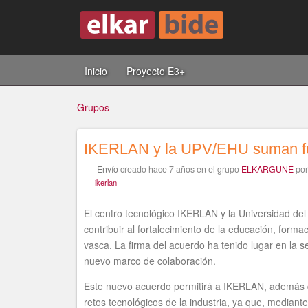
Inicio
Proyecto E3+
Grupos
IKERLAN y la UPV/EHU suman fuerz
Usted
Envío
creado
hace 7 años
en el grupo
ELKARGUNE
po
ikerlan
está
El centro tecnológico IKERLAN y la Universidad del
contribuir al fortalecimiento de la educación, formac
vasca. La firma del acuerdo ha tenido lugar en la 
nuevo marco de colaboración.
aquí
Este nuevo acuerdo permitirá a IKERLAN, además d
retos tecnológicos de la industria, ya que, mediante