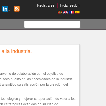
Registrarse
Iniciar sesión
Formulario
de
 la industria.
búsqueda
onvenio de colaboración con el objetivo de
 el foco puesto en las necesidades de la industria
ansmitido su satisfacción por la creación del
tecnológico y mejorar su aportación de valor a los
ión estratégicas definidas en su Plan de