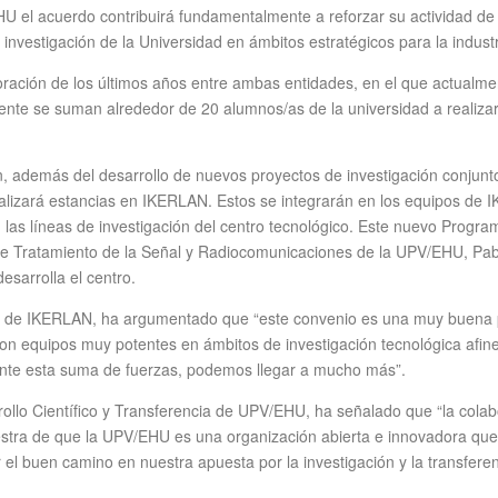
U el acuerdo contribuirá fundamentalmente a reforzar su actividad de t
investigación de la Universidad en ámbitos estratégicos para la industri
boración de los últimos años entre ambas entidades, en el que actua
nte se suman alrededor de 20 alumnos/as de la universidad a realizar s
además del desarrollo de nuevos proyectos de investigación conjunto
ealizará estancias en IKERLAN. Estos se integrarán en los equipos de
 las líneas de investigación del centro tecnológico. Este nuevo Progr
e Tratamiento de la Señal y Radiocomunicaciones de la UPV/EHU, Pabl
esarrolla el centro.
eral de IKERLAN, ha argumentado que “este convenio es una muy buena 
n equipos muy potentes en ámbitos de investigación tecnológica afin
iante esta suma de fuerzas, podemos llegar a mucho más”.
rollo Científico y Transferencia de UPV/EHU, ha señalado que “la colab
tra de que la UPV/EHU es una organización abierta e innovadora que 
 el buen camino en nuestra apuesta por la investigación y la transferen