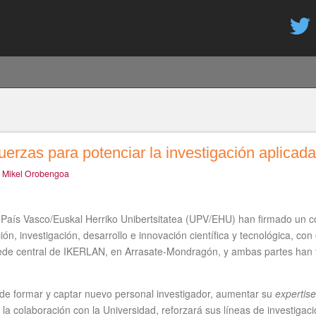
Pasar
al
contenido
principal
as para potenciar la investigación aplicada a
r
Mikel Orobengoa
 País Vasco/Euskal Herriko Unibertsitatea (UPV/EHU) han firmado un c
ión, investigación, desarrollo e innovación científica y tecnológica, con
sede central de IKERLAN, en Arrasate-Mondragón, y ambas partes han tr
e formar y captar nuevo personal investigador, aumentar su
expertise
 la colaboración con la Universidad, reforzará sus líneas de investigac