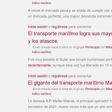
trafico marítimo
A veces el mercado peca y se olvida de cumplir con 
un mercado perfecto, una mayor demanda incrementa 
Inicie sesión
o
regístrese
para comentar
El transporte marítimo logra sus ma
y los atascos.
Envío
creado
hace 5 años
en el grupo
Periscopio
por
Mik
trafico marítimo
Fue muy sonado el titular que ocupó numerosas porta
recientemente
, aunque esta vez fue liberado en 15 
Inicie sesión
o
regístrese
para comentar
El gigante del transporte marítimo Ma
Envío
creado
hace 5 años
en el grupo
Periscopio
por
Mik
trafico marítimo
La danesa A.P. Møller-Mærsk, el principal operador 
semestre de 2021, nueve veces más que un año ant