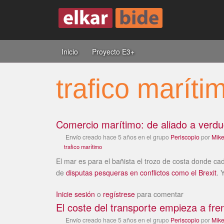
Inicio
Proyecto E3+
trafico maríti
Comercio marítimo: de aliado a verdug
Envío
creado
hace 5 años
en el grupo
Periscopio
por
Mik
trafico marítimo
El mar es para el bañista el trozo de costa donde cad
de
disputas pesqueras en conflictos como el Brexit
. 
Inicie sesión
o
regístrese
para comentar
El coste del transporte empieza a fr
Envío
creado
hace 5 años
en el grupo
Periscopio
por
Mik