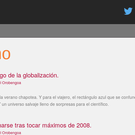
Pasar
al
contenido
principal
mo
o de la globalización.
el Orobengoa
a verano chapotea. Y para el viajero, el rectángulo azul que se confunde
Y un universo salvaje lleno de sorpresas para el científico.
enarse tras tocar máximos de 2008.
el Orobengoa