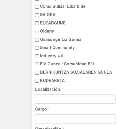
Cómo utilizar Elkarbide
SAIOKA
ELKARGUNE
Oldarra
Osasungintza Gunea
Smart Community
Industry 4.0
E3! Gunea / Comunidad E3!
BERRIKUNTZA SOZIALAREN GUNEA
KUDEAKETA
Localización
*
Cargo
*
Organización
*