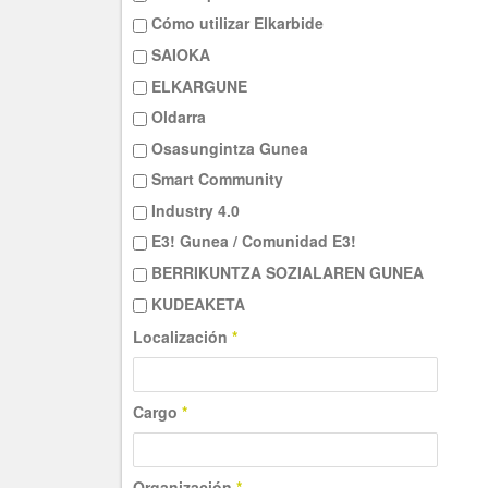
Cómo utilizar Elkarbide
SAIOKA
ELKARGUNE
Oldarra
Osasungintza Gunea
Smart Community
Industry 4.0
E3! Gunea / Comunidad E3!
BERRIKUNTZA SOZIALAREN GUNEA
KUDEAKETA
Localización
*
Cargo
*
Organización
*