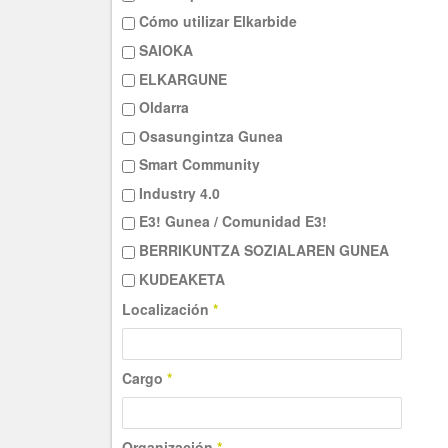
Cómo utilizar Elkarbide
SAIOKA
ELKARGUNE
Oldarra
Osasungintza Gunea
Smart Community
Industry 4.0
E3! Gunea / Comunidad E3!
BERRIKUNTZA SOZIALAREN GUNEA
KUDEAKETA
Localización
*
Cargo
*
Organización
*