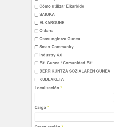
Cómo utilizar Elkarbide
SAIOKA
ELKARGUNE
Oldarra
Osasungintza Gunea
Smart Community
Industry 4.0
E3! Gunea / Comunidad E3!
BERRIKUNTZA SOZIALAREN GUNEA
KUDEAKETA
Localización
*
Cargo
*
Organización
*